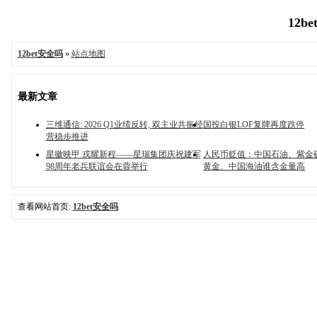
12b
12bet安全吗
»
站点地图
最新文章
三维通信: 2026 Q1业绩反转, 双主业共振经
国投白银LOF复牌再度跌停
营稳步推进
星徽映甲 戎耀新程——星瑞集团庆祝建军
人民币贬值：中国石油、紫金
98周年老兵联谊会在蓉举行
黄金、中国海油谁含金量高
查看网站首页:
12bet安全吗